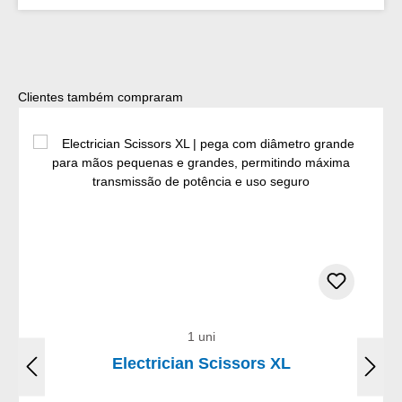
Ignorar a galeria de produtos
Clientes também compraram
1 uni
Electrician Scissors XL