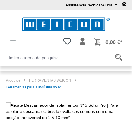
Assistência técnica/Ajuda
Ir para o conteúdo principal
Tem 0 itens da lista de desejos
0,00 €*
Produtos
FERRAMENTAS WEICON
Ferramentas para a indústria solar
Ignorar galeria de imagens