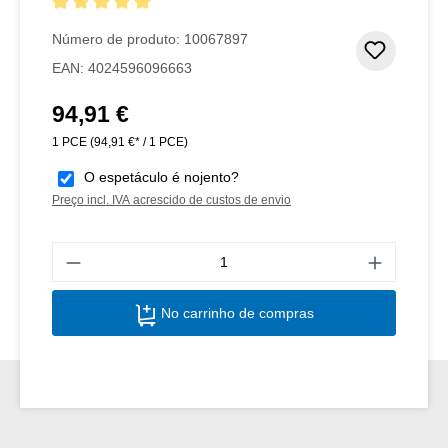
Classificação média de 5 de 5 estrelas
Número de produto:
10067897
Adicion
EAN:
4024596096663
94,91 €
Preço normal:
1 PCE
(94,91 €* / 1 PCE)
O espetáculo é nojento?
Preço incl. IVA acrescido de custos de envio
Quant
No carrinho de compras