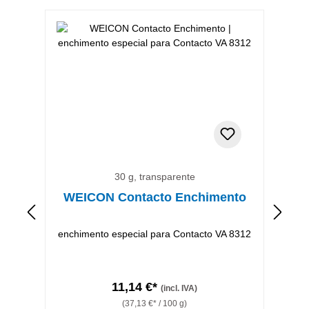
Ignorar a galeria de produtos
30 g, transparente
WEICON Contacto Enchimento
F
enchimento especial para Contacto VA 8312
11,14 €*
(incl. IVA)
(37,13 €* / 100 g)