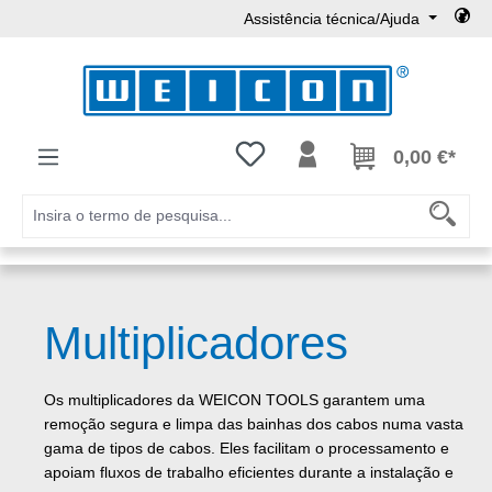
Assistência técnica/Ajuda
Ir para o conteúdo principal
Tem 0 itens da lista de desejos
0,00 €*
Multiplicadores
Os multiplicadores da WEICON TOOLS garantem uma
remoção segura e limpa das bainhas dos cabos numa vasta
gama de tipos de cabos. Eles facilitam o processamento e
apoiam fluxos de trabalho eficientes durante a instalação e