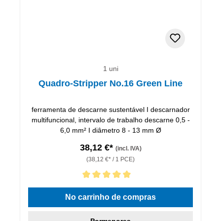
1 uni
Quadro-Stripper No.16 Green Line
ferramenta de descarne sustentável I descarnador
multifuncional, intervalo de trabalho descarne 0,5 -
6,0 mm² I diâmetro 8 - 13 mm Ø
38,12 €*
(incl. IVA)
(38,12 €* / 1 PCE)
Classificação média de 5 de 5 estrelas
No carrinho de compras
Pormenores