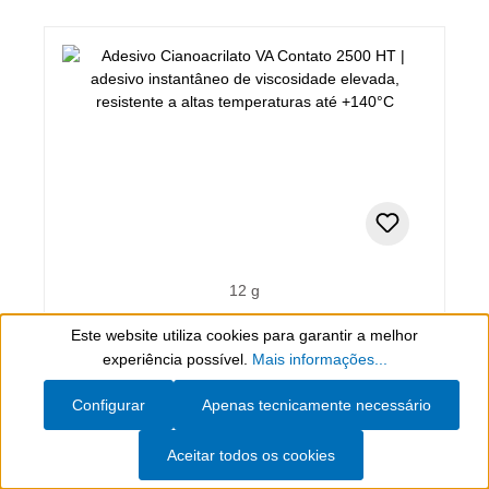
12 g
Adesivo Cianoacrilato VA Contato
Este website utiliza cookies para garantir a melhor
2500 HT
Show toolbar
experiência possível.
Mais informações...
adesivo instantâneo de viscosidade elevada,
resistente a altas temperaturas até +140°C
Configurar
Apenas tecnicamente necessário
Aceitar todos os cookies
27,07 €*
(incl. IVA)