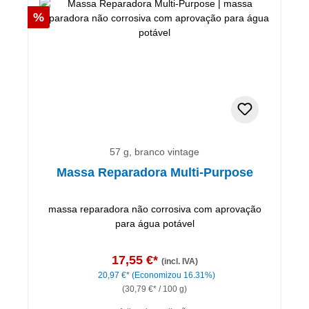
Desconto
%
57 g, branco vintage
Massa Reparadora Multi-Purpose
massa reparadora não corrosiva com aprovação
para água potável
17,55 €*
(incl. IVA)
20,97 €*
(Economizou 16.31%)
(30,79 €* / 100 g)