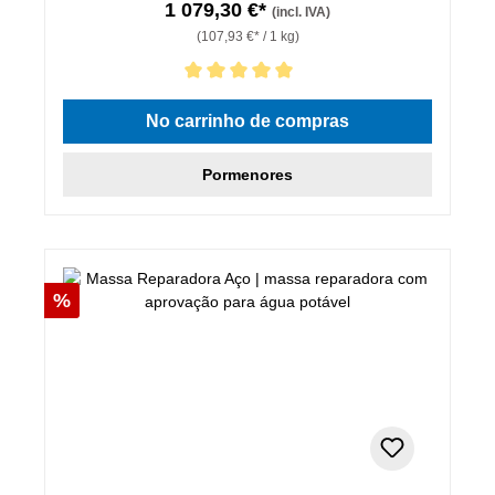
1 079,30 €*
(incl. IVA)
(107,93 €* / 1 kg)
Classificação média de 5 de 5 estrelas
No carrinho de compras
Pormenores
Desconto
%