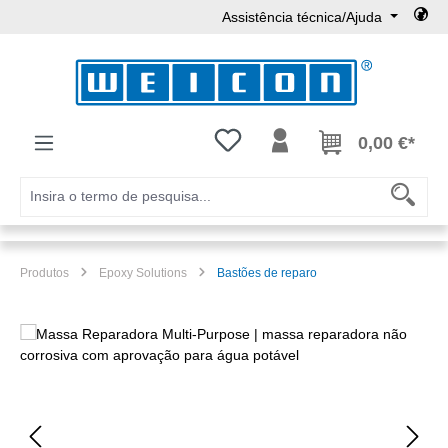
Assistência técnica/Ajuda
Ir para o conteúdo principal
Tem 0 itens da lista de desejos
0,00 €*
Produtos
Epoxy Solutions
Bastões de reparo
Ignorar galeria de imagens