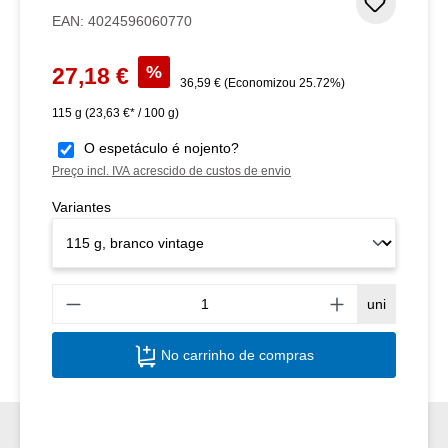
Adicion
EAN:
4024596060770
Preço de venda:
%
27,18 €
Preço normal:
36,59 €
(Economizou 25.72%)
115 g
(23,63 €* / 100 g)
O espetáculo é nojento?
Preço incl. IVA acrescido de custos de envio
Variantes
Quant
uni
No carrinho de compras