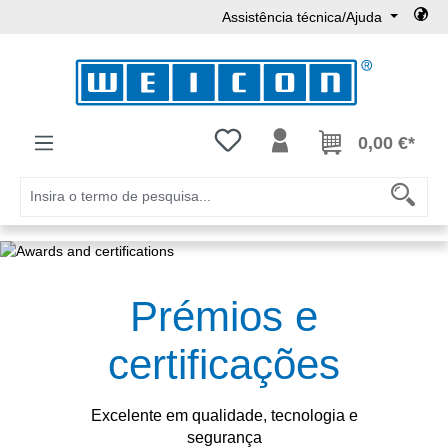
Assistência técnica/Ajuda
Ir para o conteúdo principal
Tem 0 itens da lista de desejos
0,00 €*
Ignorar galeria de imagens
Prémios e
certificações
Excelente em qualidade, tecnologia e
segurança