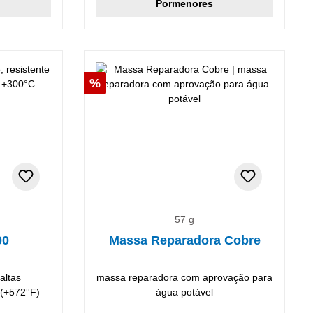
Pormenores
Desconto
%
57 g
00
Massa Reparadora Cobre
altas
massa reparadora com aprovação para
 (+572°F)
água potável