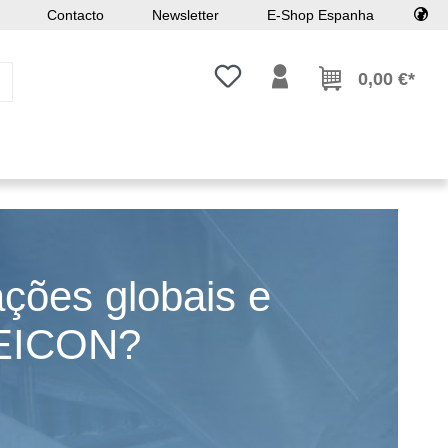
Contacto
Newsletter
E-Shop Espanha
Tem 0 itens da lista de desejos
0,00 €*
ações globais e
WEICON?
.