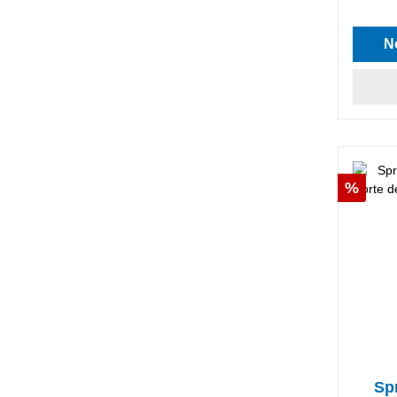
N
Desco
%
Sp