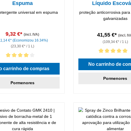
Espuma
Líquido Escová
detergente universal em espuma
proteção anticorrosiva para
galvanizadas
9,32 €*
41,55 €*
(incl. IVA)
(incl. IV
11,14 €*
(Economizou 16.34%)
(109,34 €* / 1 L)
(23,30 €* / 1 L)
Classificação média de 5 de 
icação média de 4 de 5 estrelas
No carrinho de co
o carrinho de compras
Pormenores
Pormenores