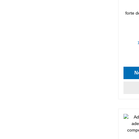
forte 
Classif
N