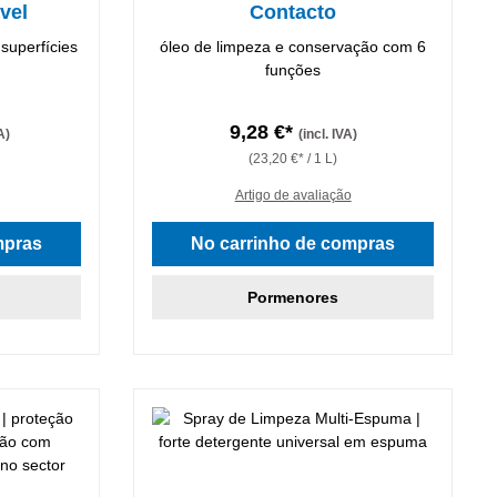
vel
Contacto
 superfícies
óleo de limpeza e conservação com 6
funções
9,28 €*
A)
(incl. IVA)
(23,20 €* / 1 L)
Artigo de avaliação
5 estrelas
mpras
No carrinho de compras
Pormenores