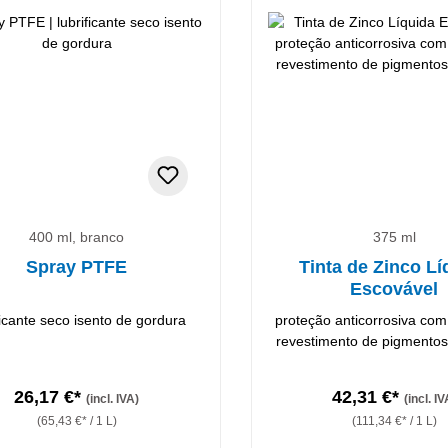
400 ml, branco
375 ml
Spray PTFE
Tinta de Zinco Lí
Escovável
ficante seco isento de gordura
proteção anticorrosiva co
revestimento de pigmentos
26,17 €*
42,31 €*
(incl. IVA)
(incl. IV
(65,43 €* / 1 L)
(111,34 €* / 1 L)