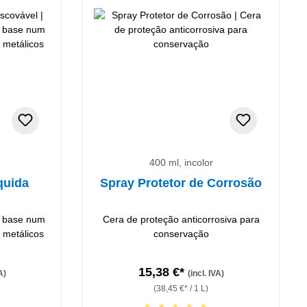
400 ml, incolor
quida
Spray Protetor de Corrosão
m base num
Cera de proteção anticorrosiva para
 metálicos
conservação
15,38 €*
A)
(incl. IVA)
(38,45 €* / 1 L)