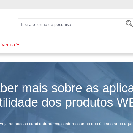
Venda %
ber mais sobre as aplic
atilidade dos produtos 
Veja as nossas candidaturas mais interessantes dos últimos anos aqui