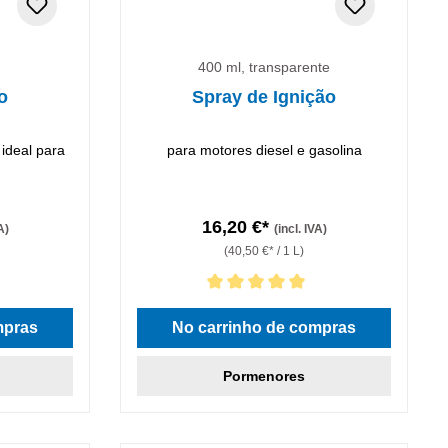
400 ml, transparente
o
Spray de Ignição
 ideal para
para motores diesel e gasolina
16,20 €*
A)
(incl. IVA)
(40,50 €* / 1 L)
5 estrelas
Classificação média de 5 de 5 estrelas
mpras
No carrinho de compras
Pormenores