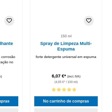
150 ml
lhante
Spray de Limpeza Multi-
Espuma
a corrosão
forte detergente universal em espuma
zação no
6,07 €*
A)
(incl. IVA)
(4,05 €* / 100 ml)
Classificação média de 5 de 5 estrelas
mpras
No carrinho de compras