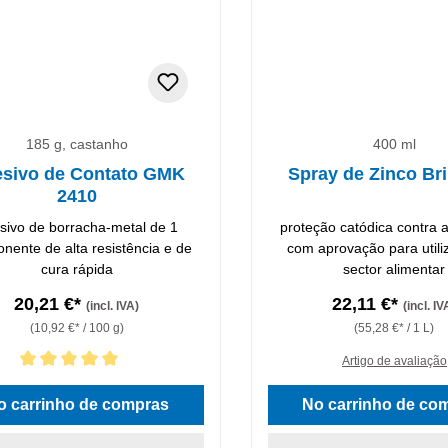
185 g, castanho
400 ml
sivo de Contato GMK
Spray de Zinco Bri
2410
sivo de borracha-metal de 1
proteção catódica contra 
nente de alta resistência e de
com aprovação para utili
cura rápida
sector alimentar
20,21 €*
22,11 €*
(incl. IVA)
(incl. IV
(10,92 €* / 100 g)
(55,28 €* / 1 L)
Artigo de avaliação
icação média de 5 de 5 estrelas
o carrinho de compras
No carrinho de co