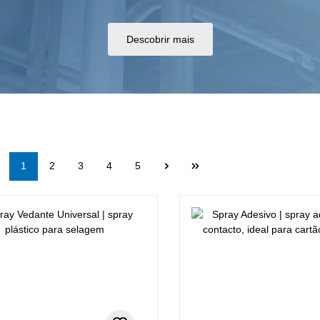
Descobrir mais
Lado
Lado
Lado
Lado
Lado
1
2
3
4
5