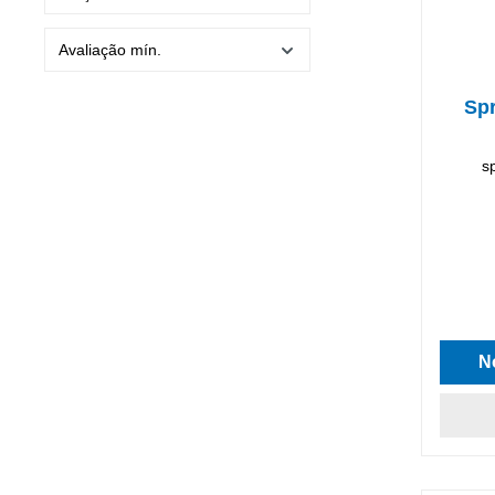
Avaliação mín.
Spr
s
Classif
N