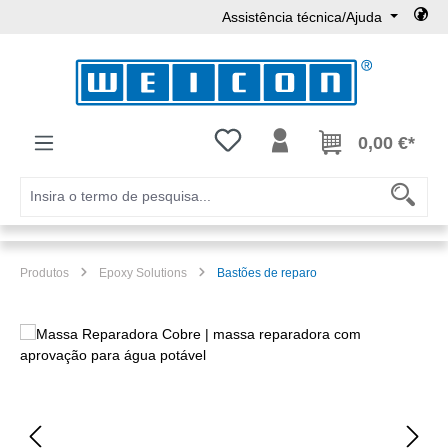
Assistência técnica/Ajuda
Ir para o conteúdo principal
Tem 0 itens da lista de desejos
0,00 €*
Produtos
Epoxy Solutions
Bastões de reparo
Ignorar galeria de imagens