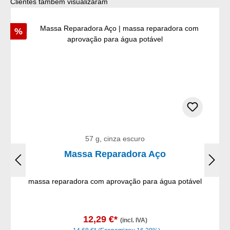
Ignorar a galeria de produtos
Clientes também visualizaram
Desconto
%
57 g, cinza escuro
Massa Reparadora Aço
massa reparadora com aprovação para água potável
12,29 €*
(incl. IVA)