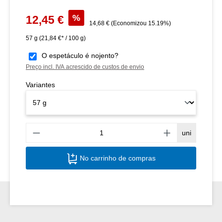
Preço de venda:
%
12,45 €
Preço normal:
14,68 €
(Economizou 15.19%)
57 g
(21,84 €* / 100 g)
O espetáculo é nojento?
Preço incl. IVA acrescido de custos de envio
Variantes
Quant
uni
No carrinho de compras