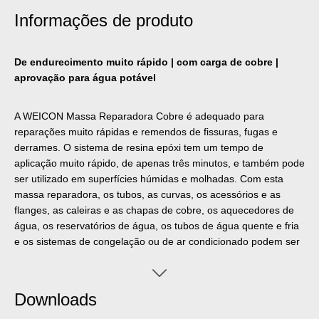
Informações de produto
De endurecimento muito rápido | com carga de cobre |
aprovação para água potável
A WEICON Massa Reparadora Cobre é adequado para
reparações muito rápidas e remendos de fissuras, fugas e
derrames. O sistema de resina epóxi tem um tempo de
aplicação muito rápido, de apenas três minutos, e também pode
ser utilizado em superfícies húmidas e molhadas. Com esta
massa reparadora, os tubos, as curvas, os acessórios e as
flanges, as caleiras e as chapas de cobre, os aquecedores de
água, os reservatórios de água, os tubos de água quente e fria
e os sistemas de congelação ou de ar condicionado podem ser
reparados e consertados rápida e facilmente. A WEICON Massa
Reparadora Cobre pode ser utilizada na construção de tanques
e na engenharia de aparelhos, nas indústrias alimentar,
Downloads
cosmética e farmacêutica bem como em muitos outros setores