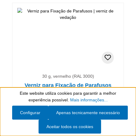
30 g, vermelho (RAL 3000)
Verniz para Fixação de Parafusos
Este website utiliza cookies para garantir a melhor
Show toolbar
experiência possível.
Mais informações...
verniz de vedação
Configurar
Apenas tecnicamente necessário
25,47 €*
(incl. IVA)
Aceitar todos os cookies
(84,90 €* / 100 g)