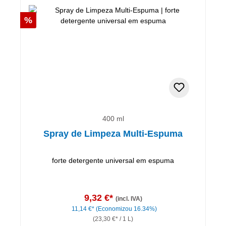
Desconto
%
400 ml
Spray de Limpeza Multi-Espuma
forte detergente universal em espuma
9,32 €*
(incl. IVA)
11,14 €*
(Economizou 16.34%)
(23,30 €* / 1 L)