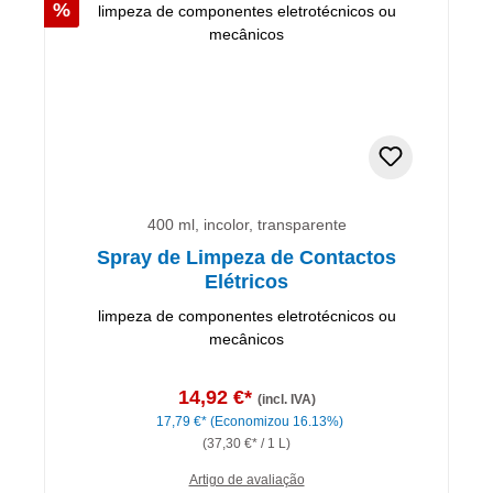
Desconto
%
400 ml, incolor, transparente
Spray de Limpeza de Contactos
Elétricos
limpeza de componentes eletrotécnicos ou
mecânicos
14,92 €*
(incl. IVA)
17,79 €*
(Economizou 16.13%)
(37,30 €* / 1 L)
Artigo de avaliação