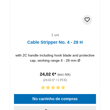
1 uni
Cable Stripper No. 4 - 28 H
with 2C handle including hook blade and protective
cap, working range 4 - 28 mm Ø
24,02 €*
(incl. IVA)
(24,02 €* / 1 PCE)
Classificação média de 5 de 5 estrelas
No carrinho de compras