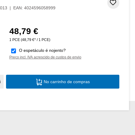
Adicion
013
|
EAN:
4024596058999
48,79 €
Preço normal:
1 PCE
(48,79 €* / 1 PCE)
O espetáculo é nojento?
Preço incl. IVA acrescido de custos de envio
Quantidade do Produto: Insira a quantid
i
No carrinho de compras