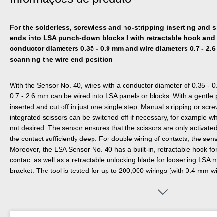
For the solderless, screwless and no-stripping inserting and s
ends into LSA punch-down blocks I with retractable hook and 
conductor diameters 0.35 - 0.9 mm and wire diameters 0.7 - 2.6
scanning the wire end position
With the Sensor No. 40, wires with a conductor diameter of 0.35 - 
0.7 - 2.6 mm can be wired into LSA panels or blocks. With a gentle p
inserted and cut off in just one single step. Manual stripping or scr
integrated scissors can be switched off if necessary, for example whe
not desired. The sensor ensures that the scissors are only activate
the contact sufficiently deep. For double wiring of contacts, the se
Moreover, the LSA Sensor No. 40 has a built-in, retractable hook f
contact as well as a retractable unlocking blade for loosening LSA
bracket. The tool is tested for up to 200,000 wirings (with 0.4 mm w