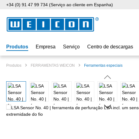
+34 (0) 91 47 99 734 (Serviço ao cliente em Espanha)
para o conteúdo principal
Saltar para a pesquisa
Saltar para a navegação principal
Produtos
Empresa
Serviço
Centro de descargas
Produtos
FERRAMENTAS WEICON
Ferramentas especiais
Ignorar galeria de imagens