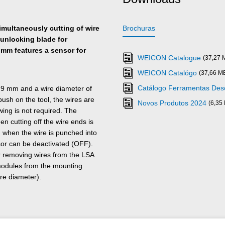
imultaneously cutting of wire
Brochuras
unlocking blade for
 mm features a sensor for
WEICON Catalogue
(37,27 
WEICON Catalógo
(37,66 M
Catálogo Ferramentas Des
0.9 mm and a wire diameter of
ush on the tool, the wires are
Novos Produtos 2024
(6,35
ewing is not required. The
n cutting off the wire ends is
d when the wire is punched into
nsor can be deactivated (OFF).
or removing wires from the LSA
 modules from the mounting
ire diameter).