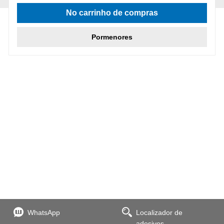
Classificação média de 4.75 de 5 estrelas
No carrinho de compras
Pormenores
WhatsApp
Localizador de
adesivos