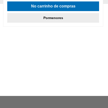
Classificação média de 5 de 5 estrelas
No carrinho de compras
Pormenores