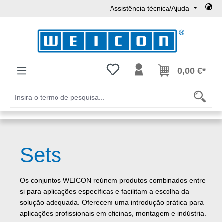
Assistência técnica/Ajuda
Ir para o conteúdo principal
Tem 0 itens da lista de desejos
0,00 €*
Sets
Os conjuntos WEICON reúnem produtos combinados entre
si para aplicações específicas e facilitam a escolha da
solução adequada. Oferecem uma introdução prática para
aplicações profissionais em oficinas, montagem e indústria.