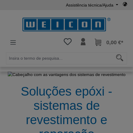
Assistência técnica/Ajuda
Ir para o conteúdo principal
Tem 0 itens da lista de desejos
0,00 €*
Soluções epóxi -
sistemas de
revestimento e