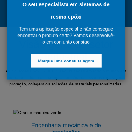
O seu especialista em sistemas de
Ver produtos
resina epóxi
Tem uma aplicação especial e não consegue
encontrar o produto certo? Vamos desenvolvê-
Visão geral do setor
lo em conjunto consigo.
industrial
Marque uma consulta agora
As Soluções Epóxi WEICON são utilizadas em todo o mundo em
inúmeras indústrias – sempre que são necessárias reparações,
proteção, colagem ou soluções de materiais personalizadas.
Engenharia mecânica e de