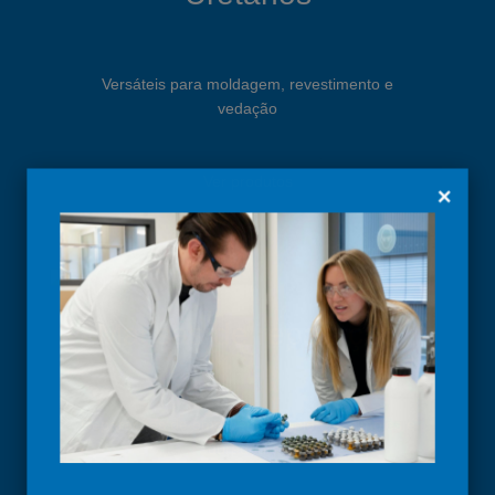
Versáteis para moldagem, revestimento e
vedação
Ver produtos
×
Massas de reparação
Reparações de emergência rápidas – simples e
duradouras