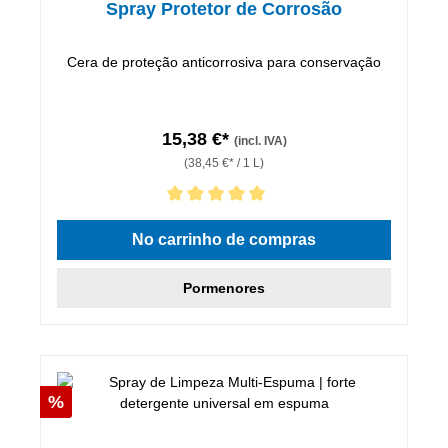
Spray Protetor de Corrosão
Cera de proteção anticorrosiva para conservação
15,38 €*
(incl. IVA)
(38,45 €* / 1 L)
Classificação média de 5 de 5 estrelas
No carrinho de compras
Pormenores
Desconto
%