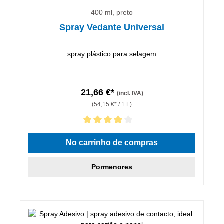
400 ml, preto
Spray Vedante Universal
spray plástico para selagem
21,66 €*
(incl. IVA)
(54,15 €* / 1 L)
Classificação média de 4 de 5 estrelas
No carrinho de compras
Pormenores