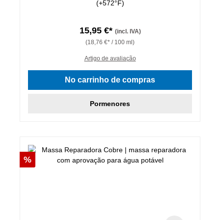
(+572°F)
15,95 €*
(incl. IVA)
(18,76 €* / 100 ml)
Artigo de avaliação
No carrinho de compras
Pormenores
Desconto
%