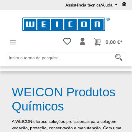
Assistência técnica/Ajuda
Ir para o conteúdo principal
Tem 0 itens da lista de desejos
0,00 €*
WEICON Produtos
Químicos
A WEICON oferece soluções profissionais para colagem,
vedação, proteção, conservação e manutenção. Com uma