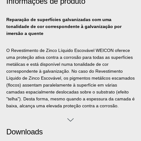
Informações de produto
Reparação de superfícies galvanizadas com uma
tonalidade de cor correspondente à galvanização por
imersão a quente
O Revestimento de Zinco Líquido Escovável WEICON oferece
uma proteção ativa contra a corrosão para todas as superfícies
metálicas e está disponível numa tonalidade de cor
correspondente à galvanização. No caso do Revestimento
Líquido de Zinco Escovável, os pigmentos metálicos escamados
(flocos) assentam paralelamente à superfície em várias
camadas espacialmente deslocadas sobre o substrato (efeito
"telha"). Desta forma, mesmo quando a espessura da camada é
baixa, alcança uma elevada proteção contra a corrosão.
Cumpre os requisitos da norma DIN EN ISO 1461 protegendo a
superfície durante mais tempo da humidade penetrante. A
proteção ideal contra a corrosão é obtida através do efeito
Downloads
eletroquímico simultâneo.