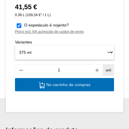
41,55 €
Preço normal:
0.38 L
(109,34 €* / 1 L)
O espetáculo é nojento?
Preço incl. IVA acrescido de custos de envio
Variantes
Quant
uni
No carrinho de compras