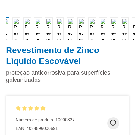
Revestimento de Zinco
Líquido Escovável
proteção anticorrosiva para superfícies
galvanizadas
Classificação média de 5 de 5 estrelas
Número de produto:
10000327
Adicion
EAN:
4024596000691