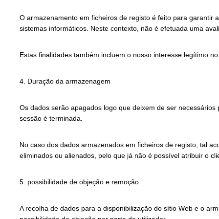
O armazenamento em ficheiros de registo é feito para garantir a
sistemas informáticos. Neste contexto, não é efetuada uma aval
Estas finalidades também incluem o nosso interesse legítimo no
4. Duração da armazenagem
Os dados serão apagados logo que deixem de ser necessários par
sessão é terminada.
No caso dos dados armazenados em ficheiros de registo, tal aco
eliminados ou alienados, pelo que já não é possível atribuir o c
5. possibilidade de objeção e remoção
A recolha de dados para a disponibilização do sítio Web e o ar
possibilidade de objeção por parte do utilizador.