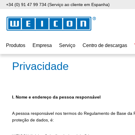
+34 (0) 91 47 99 734 (Serviço ao cliente em Espanha)
para o conteúdo principal
Saltar para a pesquisa
Saltar para a navegação principal
Produtos
Empresa
Serviço
Centro de descargas
Privacidade
I. Nome e endereço da pessoa responsável
A pessoa responsável nos termos do Regulamento de Base da P
proteção de dados, é: