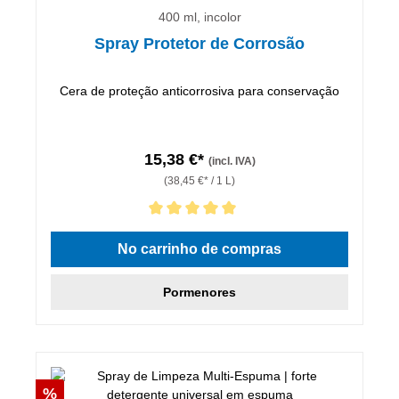
400 ml, incolor
Spray Protetor de Corrosão
Cera de proteção anticorrosiva para conservação
15,38 €*
(incl. IVA)
(38,45 €* / 1 L)
Classificação média de 5 de 5 estrelas
No carrinho de compras
Pormenores
Desconto
%