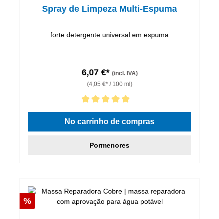
Spray de Limpeza Multi-Espuma
forte detergente universal em espuma
6,07 €*
(incl. IVA)
(4,05 €* / 100 ml)
Classificação média de 5 de 5 estrelas
No carrinho de compras
Pormenores
Desconto
%