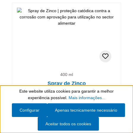
400 ml
Spray de Zinco
Este website utiliza cookies para garantir a melhor
Show toolbar
experiência possível.
Mais informações...
proteção catódica contra a corrosão com aprovação
para utilização no sector alimentar
Configurar
Apenas tecnicamente necessário
22,55 €*
(incl. IVA)
Aceitar todos os cookies
(56,38 €* / 1 L)