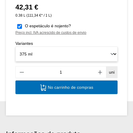
42,31 €
Preço normal:
0.38 L
(111,34 €* / 1 L)
O espetáculo é nojento?
Preço incl. IVA acrescido de custos de envio
Variantes
Quant
uni
No carrinho de compras