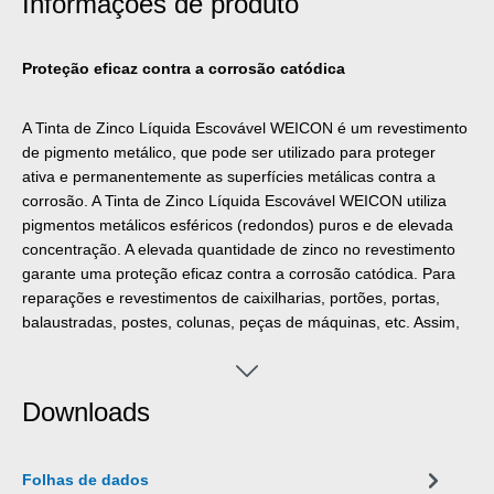
Informações de produto
Proteção eficaz contra a corrosão catódica
A Tinta de Zinco Líquida Escovável WEICON é um revestimento
de pigmento metálico, que pode ser utilizado para proteger
ativa e permanentemente as superfícies metálicas contra a
corrosão. A Tinta de Zinco Líquida Escovável WEICON utiliza
pigmentos metálicos esféricos (redondos) puros e de elevada
concentração. A elevada quantidade de zinco no revestimento
garante uma proteção eficaz contra a corrosão catódica. Para
reparações e revestimentos de caixilharias, portões, portas,
balaustradas, postes, colunas, peças de máquinas, etc. Assim,
cumpre os requisitos da norma DIN EN ISO 1461. Se a
superfície estiver danificada, as moléculas de zinco reagem
com a humidade do ar para formar moléculas de óxido de zinco
Downloads
que protegem o material de base da corrosão.
Folhas de dados