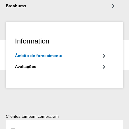
Brochuras
Information
Âmbito de fornecimento
Avaliações
Ignorar a galeria de produtos
Clientes também compraram