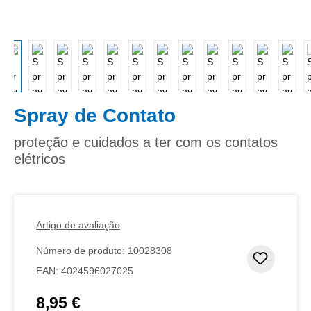
Spray de Contato
proteção e cuidados a ter com os contatos
elétricos
Artigo de avaliação
Número de produto:
10028308
Adicion
EAN:
4024596027025
8,95 €
Preço normal: