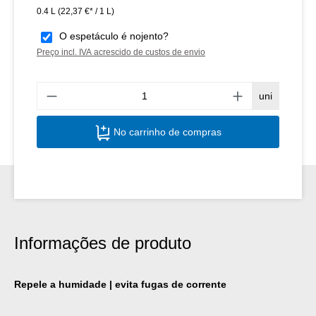
0.4 L
(22,37 €* / 1 L)
O espetáculo é nojento?
Preço incl. IVA acrescido de custos de envio
Quant
uni
No carrinho de compras
Informações de produto
Repele a humidade | evita fugas de corrente