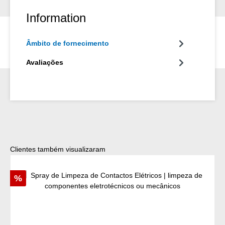
Information
Âmbito de fornecimento
Avaliações
Ignorar a galeria de produtos
Clientes também visualizaram
Desconto
%