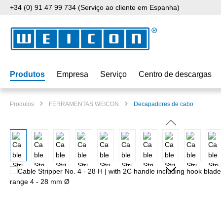
+34 (0) 91 47 99 734 (Serviço ao cliente em Espanha)
para o conteúdo principal
Saltar para a pesquisa
Saltar para a navegação principal
Produtos
Empresa
Serviço
Centro de descargas
Produtos
FERRAMENTAS WEICON
Decapadores de cabo
Ignorar galeria de imagens