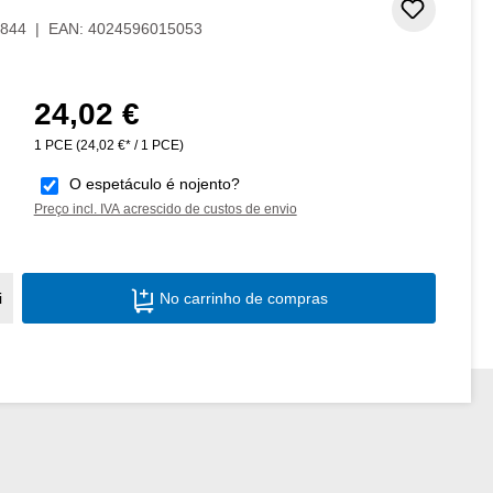
e 5 estrelas
Adicion
844
|
EAN:
4024596015053
24,02 €
Preço normal:
1 PCE
(24,02 €* / 1 PCE)
O espetáculo é nojento?
Preço incl. IVA acrescido de custos de envio
Quantidade do Produto: Insira a quantid
i
No carrinho de compras