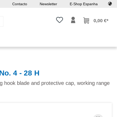
Contacto
Newsletter
E-Shop Espanha
Tem 0 itens da lista de desejos
0,00 €*
No. 4 - 28 H
ng hook blade and protective cap, working range