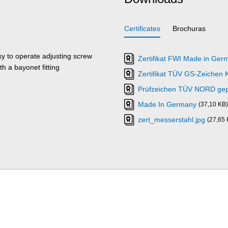
Certificates
Brochuras
sy to operate adjusting screw
Zertifikat FWI Made in Ge
h a bayonet fitting
Zertifikat TÜV GS-Zeichen
Prüfzeichen TÜV NORD gepr
Made In Germany
(37,10 KB)
zert_messerstahl.jpg
(27,65 