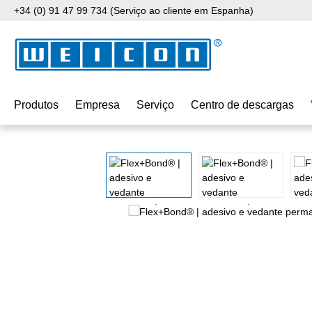
+34 (0) 91 47 99 734 (Serviço ao cliente em Espanha)
para o conteúdo principal
Saltar para a pesquisa
Saltar para a navegação principal
Produtos
Empresa
Serviço
Centro de descargas
Ignorar galeria de imagens