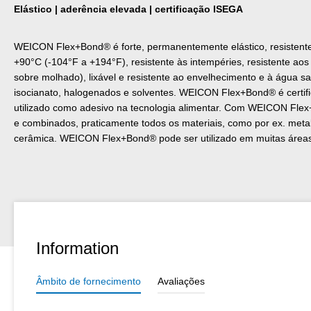
Elástico | aderência elevada | certificação ISEGA
WEICON Flex+Bond® é forte, permanentemente elástico, resistente
+90°C (-104°F a +194°F), resistente às intempéries, resistente aos
sobre molhado), lixável e resistente ao envelhecimento e à água sa
isocianato, halogenados e solventes. WEICON Flex+Bond® é certif
utilizado como adesivo na tecnologia alimentar. Com WEICON Flex+
e combinados, praticamente todos os materiais, como por ex. metal,
cerâmica. WEICON Flex+Bond® pode ser utilizado em muitas áreas 
Information
Âmbito de fornecimento
Avaliações