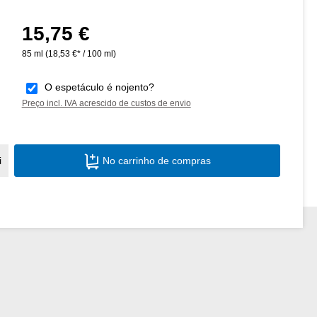
15,75 €
Preço normal:
85 ml
(18,53 €* / 100 ml)
O espetáculo é nojento?
Preço incl. IVA acrescido de custos de envio
Quantidade do Produto: Insira a quantid
i
No carrinho de compras