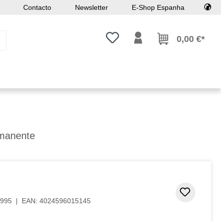
Contacto
Newsletter
E-Shop Espanha
Tem 0 itens da lista de desejos
0,00 €*
rmanente
Adicion
995
|
EAN:
4024596015145