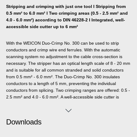
Stripping and crimping with just one tool I Stripping from
0.5 mm² to 6.0 mm² I Two crimping areas (0.5 - 2.5 mm² and
4.0 - 6.0 mm²) according to DIN 46228-2 I Integrated, well-
accessible side cutter up to 6 mm²
With the WEICON Duo-Crimp No. 300 can be used to strip
conductors and crimp wire end ferrules. With the automatic
scanning system no adjustment to the cable cross-section is
necessary. The stripper has an optical length scale of 8 - 20 mm
and is suitable for all common stranded and solid conductors
from 0.5 mm² - 6.0 mm². The Duo-Crimp No. 300 insulates
conductors to a length of 5 mm, preventing the individual
conductors from splicing. Two crimping ranges are offered: 0.5 -
2.5 mm² and 4.0 - 6.0 mm². A well-accessible side cutter is
integrated in the tool, which is suitable for cable cross-sectors
up to 6 mm² (solid conductors up to 4 mm²).
Downloads