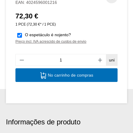
EAN:
4024596001216
72,30 €
Preço normal:
1 PCE
(72,30 €* / 1 PCE)
O espetáculo é nojento?
Preço incl. IVA acrescido de custos de envio
Quant
uni
No carrinho de compras
Informações de produto