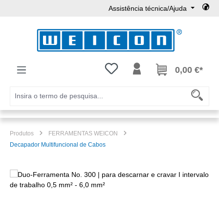
Assistência técnica/Ajuda
Ir para o conteúdo principal
Tem 0 itens da lista de desejos
0,00 €*
Produtos
FERRAMENTAS WEICON
Decapador Multifuncional de Cabos
Ignorar galeria de imagens