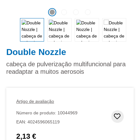
Double Nozzle
cabeça de pulverização multifuncional para
readaptar a muitos aerosois
Artigo de avaliação
Número de produto:
10044969
Adicion
EAN:
4024596065119
2,13 €
Preço normal: