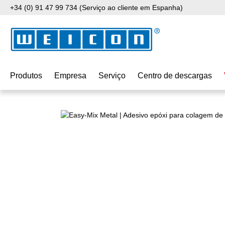
+34 (0) 91 47 99 734 (Serviço ao cliente em Espanha)
para o conteúdo principal
Saltar para a pesquisa
Saltar para a navegação principal
Produtos
Empresa
Serviço
Centro de descargas
Ignorar galeria de imagens