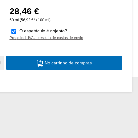
28,46 €
Preço normal:
50 ml
(56,92 €* / 100 ml)
O espetáculo é nojento?
Preço incl. IVA acrescido de custos de envio
Quantidade do Produto: Insira a quantid
i
No carrinho de compras