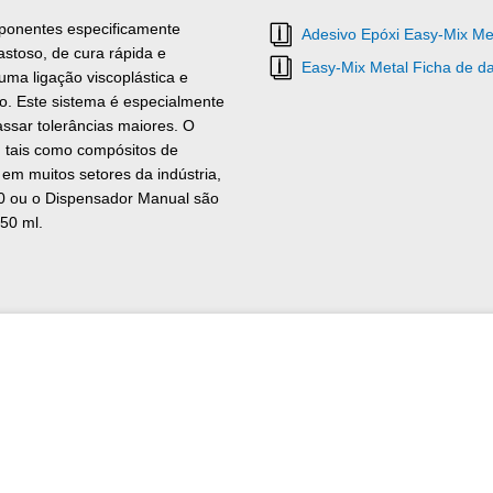
ponentes especificamente
Adesivo Epóxi Easy-Mix Met
stoso, de cura rápida e
Easy-Mix Metal Ficha de d
uma ligação viscoplástica e
to. Este sistema é especialmente
ssar tolerâncias maiores. O
 tais como compósitos de
o em muitos setores da indústria,
50 ou o Dispensador Manual são
50 ml.