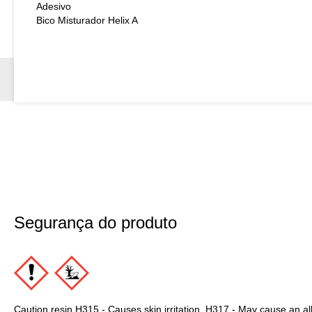
Adesivo
Bico Misturador Helix A
Segurança do produto
Caution resin H315 - Causes skin irritation. H317 - May cause an all