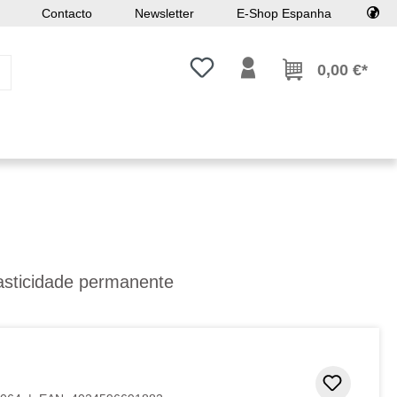
Contacto
Newsletter
E-Shop Espanha
Tem 0 itens da lista de desejos
0,00 €*
lasticidade permanente
Adicion