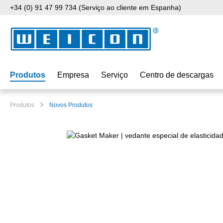
+34 (0) 91 47 99 734 (Serviço ao cliente em Espanha)
para o conteúdo principal
Saltar para a pesquisa
Saltar para a navegação principal
Produtos
Empresa
Serviço
Centro de descargas
Produtos
Novos Produtos
Ignorar galeria de imagens