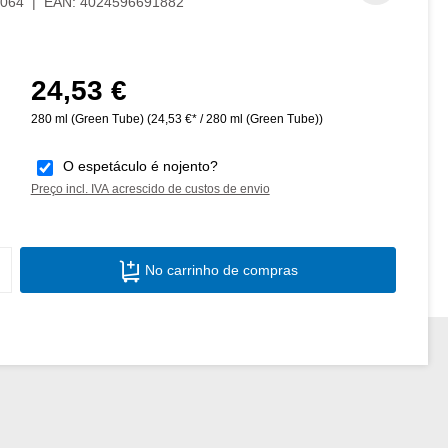
064
|
EAN:
4024596691882
24,53 €
Preço normal:
280 ml (Green Tube)
(24,53 €* / 280 ml (Green Tube))
O espetáculo é nojento?
Preço incl. IVA acrescido de custos de envio
Quantidade do Produto: Insira a quantid
No carrinho de compras