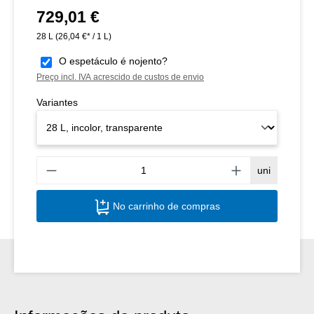
729,01 €
Preço normal:
28 L
(26,04 €* / 1 L)
O espetáculo é nojento?
Preço incl. IVA acrescido de custos de envio
Variantes
Quant
uni
No carrinho de compras