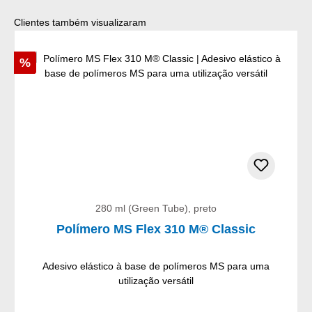
Ignorar a galeria de produtos
Clientes também visualizaram
Desconto
%
280 ml (Green Tube), preto
Polímero MS Flex 310 M® Classic
Adesivo elástico à base de polímeros MS para uma
utilização versátil