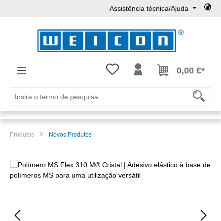
Assistência técnica/Ajuda
Ir para o conteúdo principal
Tem 0 itens da lista de desejos
0,00 €*
Produtos
Novos Produtos
Ignorar galeria de imagens