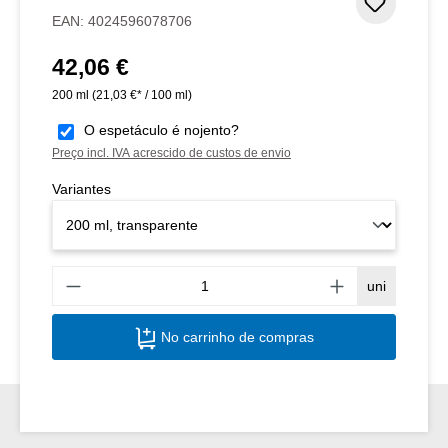
Adicion
EAN:
4024596078706
42,06 €
Preço normal:
200 ml
(21,03 €* / 100 ml)
O espetáculo é nojento?
Preço incl. IVA acrescido de custos de envio
Variantes
Quant
uni
No carrinho de compras