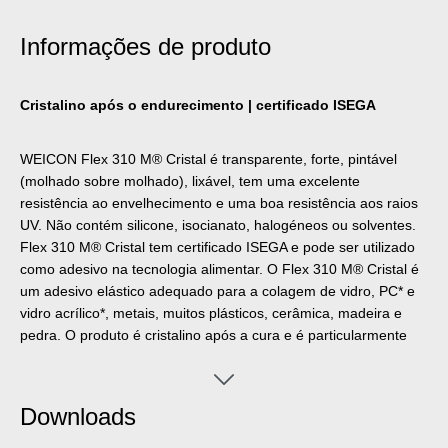
Informações de produto
Cristalino após o endurecimento | certificado ISEGA
WEICON Flex 310 M® Cristal é transparente, forte, pintável
(molhado sobre molhado), lixável, tem uma excelente
resistência ao envelhecimento e uma boa resistência aos raios
UV. Não contém silicone, isocianato, halogéneos ou solventes.
Flex 310 M® Cristal tem certificado ISEGA e pode ser utilizado
como adesivo na tecnologia alimentar. O ‌Flex 310 M® Cristal é
um adesivo elástico adequado para a colagem de vidro, PC* e
vidro acrílico*, metais, muitos plásticos, cerâmica, madeira e
pedra. O produto é cristalino após a cura e é particularmente
adequado para juntas elásticas onde o adesivo deve ou não ser
visível. Pode ser utilizado no processamento de plásticos, na
construção metálica, na engenharia de tanques e aparelhos,
Downloads
em sistemas de ventilação e de ar condicionado, na indústria
elétrica e de iluminação, na construção de stands de exposição