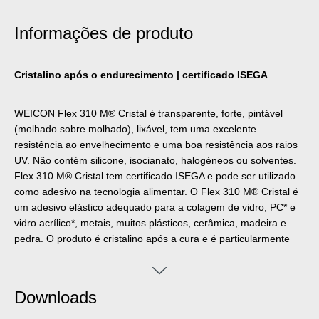
Informações de produto
Cristalino após o endurecimento | certificado ISEGA
WEICON Flex 310 M® Cristal é transparente, forte, pintável
(molhado sobre molhado), lixável, tem uma excelente
resistência ao envelhecimento e uma boa resistência aos raios
UV. Não contém silicone, isocianato, halogéneos ou solventes.
Flex 310 M® Cristal tem certificado ISEGA e pode ser utilizado
como adesivo na tecnologia alimentar. O ‌Flex 310 M® Cristal é
um adesivo elástico adequado para a colagem de vidro, PC* e
vidro acrílico*, metais, muitos plásticos, cerâmica, madeira e
pedra. O produto é cristalino após a cura e é particularmente
adequado para juntas elásticas onde o adesivo deve ou não ser
visível. Pode ser utilizado no processamento de plásticos, na
construção metálica, na engenharia de tanques e aparelhos,
Downloads
em sistemas de ventilação e de ar condicionado, na indústria
elétrica e de iluminação, na construção de stands de exposição