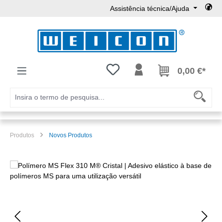
Assistência técnica/Ajuda
Ir para o conteúdo principal
Tem 0 itens da lista de desejos
0,00 €*
Produtos
Novos Produtos
Ignorar galeria de imagens