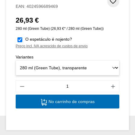
Adicion
EAN:
4024596689469
26,93 €
Preço normal:
280 ml (Green Tube)
(26,93 €* / 280 ml (Green Tube))
O espetáculo é nojento?
Preço incl. IVA acrescido de custos de envio
Variantes
Quant
No carrinho de compras