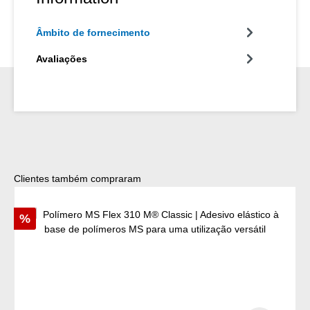
Âmbito de fornecimento
Avaliações
Ignorar a galeria de produtos
Clientes também compraram
Desconto
%