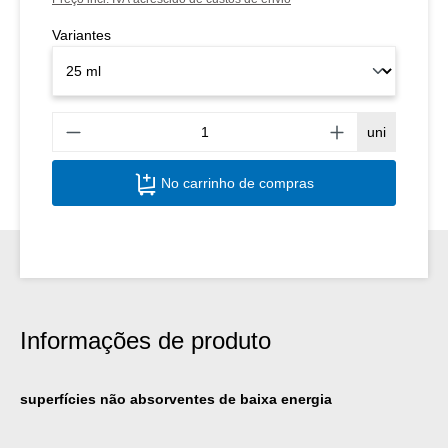
Variantes
Quant
uni
No carrinho de compras
Informações de produto
superfícies não absorventes de baixa energia