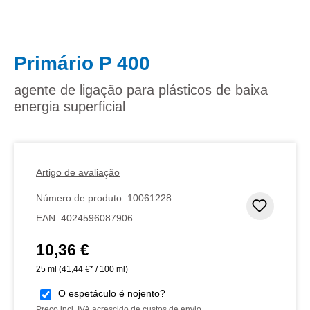
Primário P 400
agente de ligação para plásticos de baixa
energia superficial
Artigo de avaliação
Número de produto:
10061228
Adicion
EAN:
4024596087906
10,36 €
Preço normal:
25 ml
(41,44 €* / 100 ml)
O espetáculo é nojento?
Preço incl. IVA acrescido de custos de envio