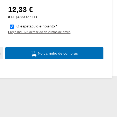
12,33 €
Preço normal:
0.4 L
(30,83 €* / 1 L)
O espetáculo é nojento?
Preço incl. IVA acrescido de custos de envio
Quantidade do Produto: Insira a quantid
i
No carrinho de compras