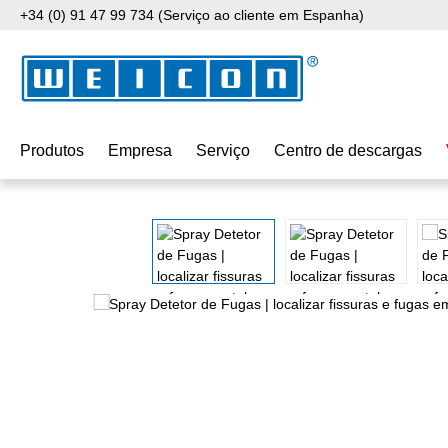
+34 (0) 91 47 99 734 (Serviço ao cliente em Espanha)
para o conteúdo principal
Saltar para a pesquisa
Saltar para a navegação principal
Produtos
Empresa
Serviço
Centro de descargas
Ignorar galeria de imagens