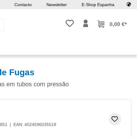
Contacto
Newsletter
E-Shop Espanha
Tem 0 itens da lista de desejos
0,00 €*
de Fugas
ugas em tubos com pressão
Adicion
851
|
EAN:
4024596035518