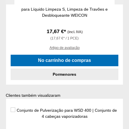
para Líquido Limpeza S, Limpeza de Travões e
Desbloqueante WEICON
17,67 €*
(incl. IVA)
(17,67 €* / 1 PCE)
Artigo de avaliação
No carrinho de compras
Pormenores
Ignorar a galeria de produtos
Clientes também visualizaram