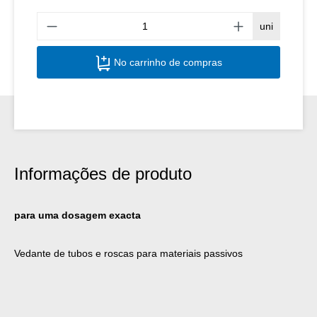
Quant
uni
No carrinho de compras
Informações de produto
para uma dosagem exacta
Vedante de tubos e roscas para materiais passivos