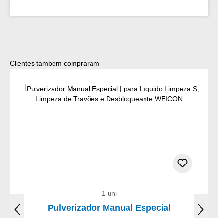
Ignorar a galeria de produtos
Clientes também compraram
1 uni
Pulverizador Manual Especial