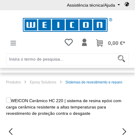
Assistência técnica/Ajuda
Ir para o conteúdo principal
Tem 0 itens da lista de desejos
0,00 €*
Produtos
Epoxy Solutions
Sistemas de revestimento e reparo
Ignorar galeria de imagens