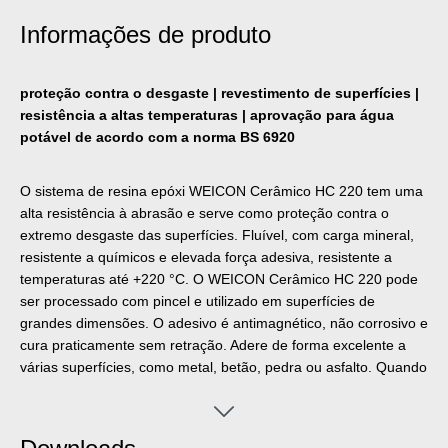
Informações de produto
proteção contra o desgaste | revestimento de superfícies |
resistência a altas temperaturas | aprovação para água
potável de acordo com a norma BS 6920
O sistema de resina epóxi WEICON Cerâmico HC 220 tem uma
alta resistência à abrasão e serve como proteção contra o
extremo desgaste das superfícies. Fluível, com carga mineral,
resistente a químicos e elevada força adesiva, resistente a
temperaturas até +220 °C. O WEICON Cerâmico HC 220 pode
ser processado com pincel e utilizado em superfícies de
grandes dimensões. O adesivo é antimagnético, não corrosivo e
cura praticamente sem retração. Adere de forma excelente a
várias superfícies, como metal, betão, pedra ou asfalto. Quando
combinado com materiais grosseiros, como o carboneto de
silício em tamanhos de grão de F14-F24, o WEICON Cerâmico
HC 220 serve como um revestimento anti-derrapante,