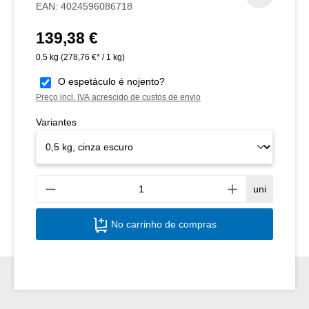
EAN:
4024596086718
139,38 €
Preço normal:
0.5 kg
(278,76 €* / 1 kg)
O espetáculo é nojento?
Preço incl. IVA acrescido de custos de envio
Variantes
Quant
uni
No carrinho de compras