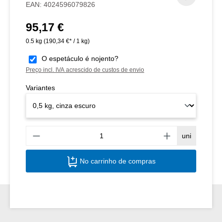
EAN:
4024596079826
95,17 €
Preço normal:
0.5 kg
(190,34 €* / 1 kg)
O espetáculo é nojento?
Preço incl. IVA acrescido de custos de envio
Variantes
Quant
uni
No carrinho de compras