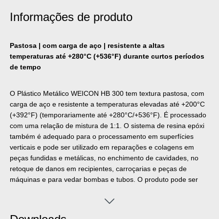
Informações de produto
Pastosa | com carga de aço | resistente a altas
temperaturas até +280°C (+536°F) durante curtos períodos
de tempo
O Plástico Metálico WEICON HB 300 tem textura pastosa, com
carga de aço e resistente a temperaturas elevadas até +200°C
(+392°F) (temporariamente até +280°C/+536°F). É processado
com uma relação de mistura de 1:1. O sistema de resina epóxi
também é adequado para o processamento em superfícies
verticais e pode ser utilizado em reparações e colagens em
peças fundidas e metálicas, no enchimento de cavidades, no
retoque de danos em recipientes, carroçarias e peças de
máquinas e para vedar bombas e tubos. O produto pode ser
utilizado na engenharia mecânica e de instalações, na
engenharia de equipamentos bem como em outros setores da
indústria.