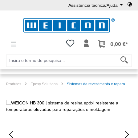
Assistência técnica/Ajuda
Ir para o conteúdo principal
Tem 0 itens da lista de desejos
0,00 €*
Produtos
Epoxy Solutions
Sistemas de revestimento e reparo
Ignorar galeria de imagens