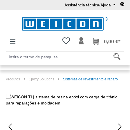
Assistência técnica/Ajuda
Ir para o conteúdo principal
Tem 0 itens da lista de desejos
0,00 €*
Produtos
Epoxy Solutions
Sistemas de revestimento e reparo
Ignorar galeria de imagens