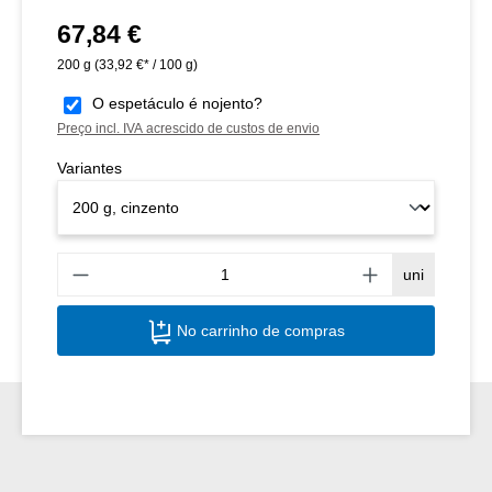
67,84 €
Preço normal:
200 g
(33,92 €* / 100 g)
O espetáculo é nojento?
Preço incl. IVA acrescido de custos de envio
Variantes
Quant
uni
No carrinho de compras