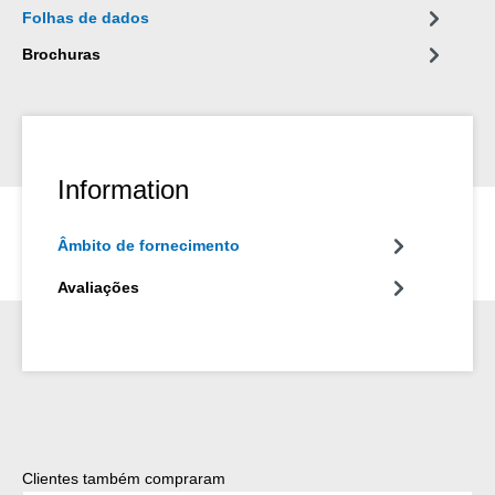
Folhas de dados
Brochuras
Information
Âmbito de fornecimento
Avaliações
Ignorar a galeria de produtos
Clientes também compraram