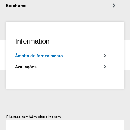
Brochuras
Information
Âmbito de fornecimento
Avaliações
Ignorar a galeria de produtos
Clientes também visualizaram