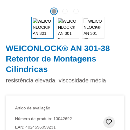
WEICONLOCK® AN 301-38
Retentor de Montagens
Cilíndricas
resistência elevada, viscosidade média
Artigo de avaliação
Número de produto:
10042692
Adicion
EAN:
4024596059231