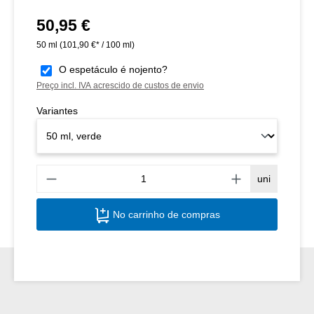
50,95 €
Preço normal:
50 ml
(101,90 €* / 100 ml)
O espetáculo é nojento?
Preço incl. IVA acrescido de custos de envio
Variantes
Quant
uni
No carrinho de compras