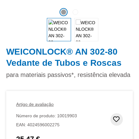
WEICONLOCK® AN 302-80
Vedante de Tubos e Roscas
para materiais passivos*, resistência elevada
Artigo de avaliação
Número de produto:
10019903
Adicion
EAN:
4024596002275
25,47 €
Preço normal: