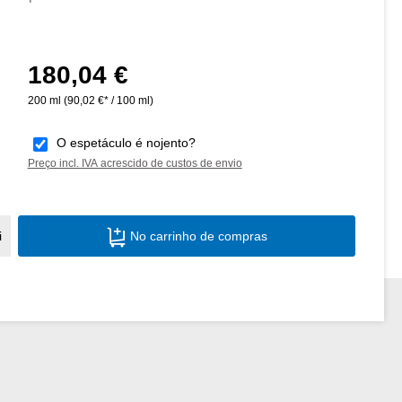
180,04 €
Preço normal:
200 ml
(90,02 €* / 100 ml)
O espetáculo é nojento?
Preço incl. IVA acrescido de custos de envio
Quantidade do Produto: Insira a quantid
i
No carrinho de compras