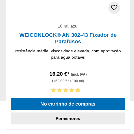
10 ml, azul
WEICONLOCK® AN 302-43 Fixador de
Parafusos
resistência média, viscosidade elevada, com aprovação
para água potável
16,20 €*
(incl. IVA)
(162,00 €* / 100 ml)
Classificação média de 5 de 5 estrelas
No carrinho de compras
Pormenores