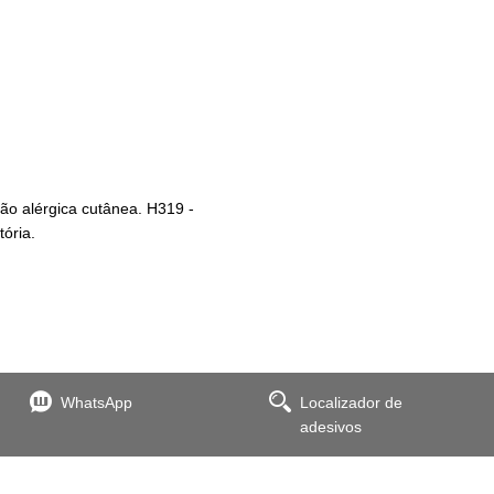
ão alérgica cutânea. H319 -
tória.
WhatsApp
Localizador de
adesivos