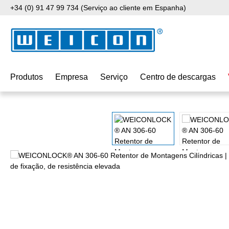
+34 (0) 91 47 99 734 (Serviço ao cliente em Espanha)
para o conteúdo principal
Saltar para a pesquisa
Saltar para a navegação principal
Produtos
Empresa
Serviço
Centro de descargas
Ignorar galeria de imagens