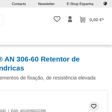
Contacto
Newsletter
E-Shop Espanha
Tem 0 itens da lista de desejos
0,00 €*
AN 306-60 Retentor de
ndricas
ementos de fixação, de resistência elevada
Adicion
040
|
EAN:
4024596022396