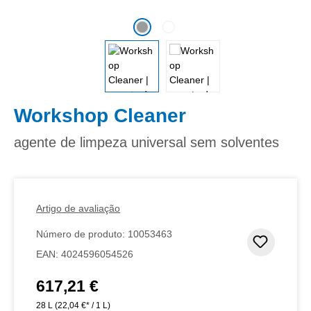
Workshop Cleaner
agente de limpeza universal sem solventes
Artigo de avaliação
Número de produto:
10053463
Adicion
EAN:
4024596054526
617,21 €
Preço normal:
28 L
(22,04 €* / 1 L)