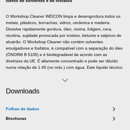
Isento de solventes e de fosfatos
O Workshop Cleaner WEICON limpa e desengordura todos os
metais, plásticos, borrachas, vidros, cerâmica e madeira.
Dissolve rapidamente gordura, óleo, resina, fuligem, cera,
nicotina, sujidade provocada por insetos, betume e salpicos de
alcatrão. O Workshop Cleaner não contém solventes
emulgadores e fosfatos, é compatível com a separação do óleo
(ÖNORM B 5105) e é biodegradável de acordo com as
diretrizes da UE. É altamente concentrado e pode ser diluído
numa relação de 1:40 (no máx.) com água. Este líquido técnico
é tensoativo com baixo teor de espuma e pode, para além de
ser utilizado na limpeza manual, ser aplicado em equipamentos
de limpeza a alta pressão, máquinas de lavagem de peças e
Downloads
embalagens de pulverização (por ex. Pulverizador de Bomba
WPS 1500).
Folhas de dados
Brochuras