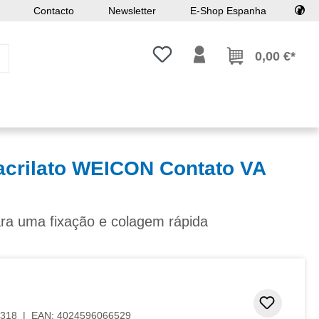
Contacto
Newsletter
E-Shop Espanha
Tem 0 itens da lista de desejos
0,00 €*
acrilato WEICON Contato VA
ara uma fixação e colagem rápida
Adicion
318
|
EAN:
4024596066529