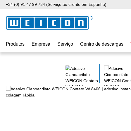
+34 (0) 91 47 99 734 (Serviço ao cliente em Espanha)
para o conteúdo principal
Saltar para a pesquisa
Saltar para a navegação principal
Produtos
Empresa
Serviço
Centro de descargas
Ignorar galeria de imagens