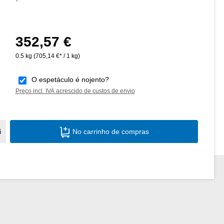
352,57 €
Preço normal:
0.5 kg
(705,14 €* / 1 kg)
O espetáculo é nojento?
Preço incl. IVA acrescido de custos de envio
Quantidade do Produto: Insira a quantid
i
No carrinho de compras