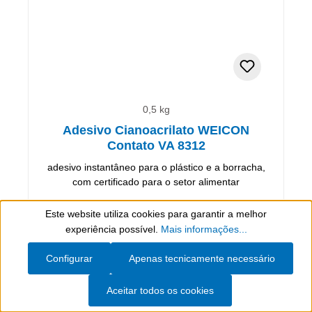
0,5 kg
Adesivo Cianoacrilato WEICON
Contato VA 8312
adesivo instantâneo para o plástico e a borracha,
com certificado para o setor alimentar
Este website utiliza cookies para garantir a melhor
306,83 €*
(incl. IVA)
Show toolbar
experiência possível.
Mais informações...
(613,66 €* / 1 kg)
Configurar
Apenas tecnicamente necessário
Artigo de avaliação
No carrinho de compras
Aceitar todos os cookies