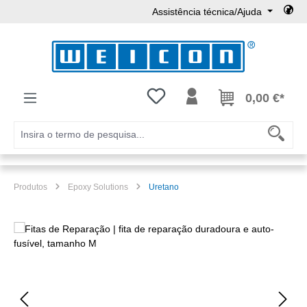
Assistência técnica/Ajuda
Ir para o conteúdo principal
Tem 0 itens da lista de desejos
0,00 €*
Produtos
Epoxy Solutions
Uretano
Ignorar galeria de imagens