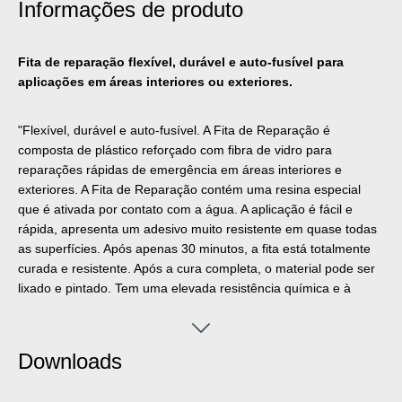
Informações de produto
Fita de reparação flexível, durável e auto-fusível para
aplicações em áreas interiores ou exteriores.
"Flexível, durável e auto-fusível. A Fita de Reparação é
composta de plástico reforçado com fibra de vidro para
reparações rápidas de emergência em áreas interiores e
exteriores. A Fita de Reparação contém uma resina especial
que é ativada por contato com a água. A aplicação é fácil e
rápida, apresenta um adesivo muito resistente em quase todas
as superfícies. Após apenas 30 minutos, a fita está totalmente
curada e resistente. Após a cura completa, o material pode ser
lixado e pintado. Tem uma elevada resistência química e à
temperatura de -50°C (-58°F), temporariamente até +150°C
(+302°F). A fita pode ser aplicada sem ferramentas adicionais e
é utilizada para reparações confiáveis e duráveis em aplicações
Downloads
industriais, profissões especializadas, em casa e no sector do
campismo e da bricolage."