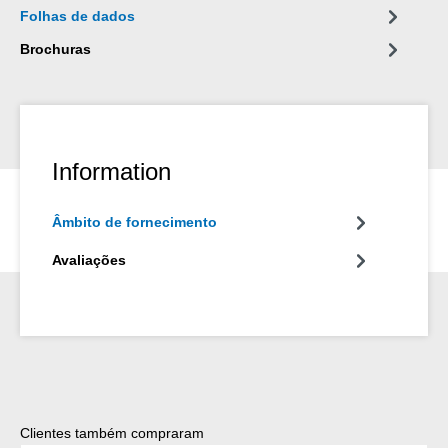
Folhas de dados
Brochuras
Information
Âmbito de fornecimento
Avaliações
Ignorar a galeria de produtos
Clientes também compraram