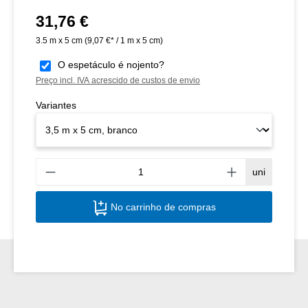
31,76 €
Preço normal:
3.5 m x 5 cm
(9,07 €* / 1 m x 5 cm)
O espetáculo é nojento?
Preço incl. IVA acrescido de custos de envio
Variantes
Quant
uni
No carrinho de compras