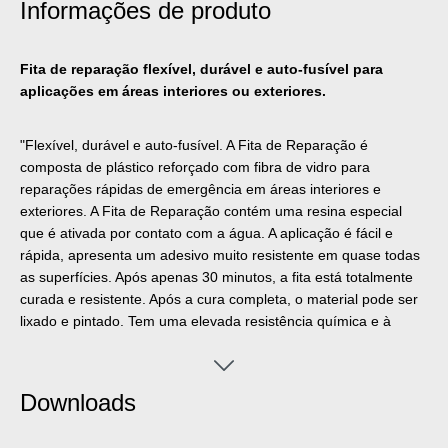
Informações de produto
Fita de reparação flexível, durável e auto-fusível para
aplicações em áreas interiores ou exteriores.
"Flexível, durável e auto-fusível. A Fita de Reparação é
composta de plástico reforçado com fibra de vidro para
reparações rápidas de emergência em áreas interiores e
exteriores. A Fita de Reparação contém uma resina especial
que é ativada por contato com a água. A aplicação é fácil e
rápida, apresenta um adesivo muito resistente em quase todas
as superfícies. Após apenas 30 minutos, a fita está totalmente
curada e resistente. Após a cura completa, o material pode ser
lixado e pintado. Tem uma elevada resistência química e à
temperatura de -50°C (-58°F), temporariamente até +150°C
(+302°F). A fita pode ser aplicada sem ferramentas adicionais e
é utilizada para reparações confiáveis e duráveis em aplicações
Downloads
industriais, profissões especializadas, em casa e no sector do
campismo e da bricolage."