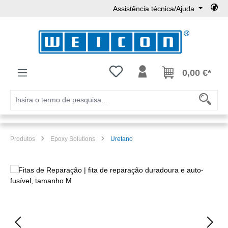
Assistência técnica/Ajuda
Ir para o conteúdo principal
Tem 0 itens da lista de desejos
0,00 €*
Produtos
Epoxy Solutions
Uretano
Ignorar galeria de imagens