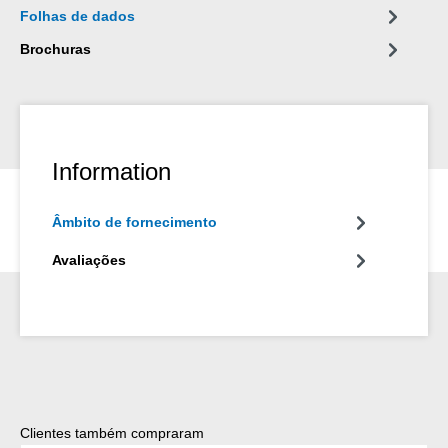
Folhas de dados
Brochuras
Information
Âmbito de fornecimento
Avaliações
Ignorar a galeria de produtos
Clientes também compraram