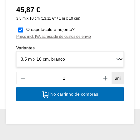
45,87 €
Preço normal:
3.5 m x 10 cm
(13,11 €* / 1 m x 10 cm)
O espetáculo é nojento?
Preço incl. IVA acrescido de custos de envio
Variantes
Quant
uni
No carrinho de compras