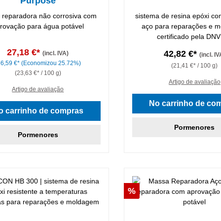
Purpose
reparadora não corrosiva com
sistema de resina epóxi c
rovação para água potável
aço para reparações e 
certificado pela DN
27,18 €*
42,82 €*
(incl. IVA)
(incl. IV
36,59 €*
(Economizou 25.72%)
(21,41 €* / 100 g)
(23,63 €* / 100 g)
Artigo de avaliação
Artigo de avaliação
No carrinho de co
o carrinho de compras
Pormenores
Pormenores
Desconto
%