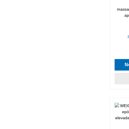
massa 
ap
N