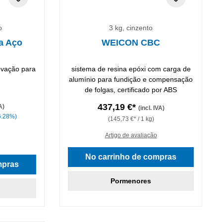
o
3 kg, cinzento
a Aço
WEICON CBC
ovação para
sistema de resina epóxi com carga de
alumínio para fundição e compensação
de folgas, certificado por ABS
437,19 €*
A)
(incl. IVA)
6.28%)
(145,73 €* / 1 kg)
Artigo de avaliação
No carrinho de compras
mpras
Pormenores