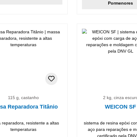
Pormenores
nto
115 g, castanho
2 kg, cinza escur
sa Reparadora Titânio
WEICON SF
reparadora, resistente a altas
sistema de resina epóxi c
temperaturas
aço para reparações e 
certificado pela DN