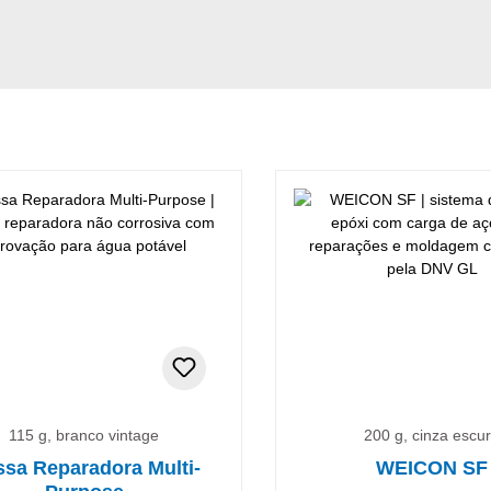
nto
115 g, branco vintage
200 g, cinza escu
sa Reparadora Multi-
WEICON SF