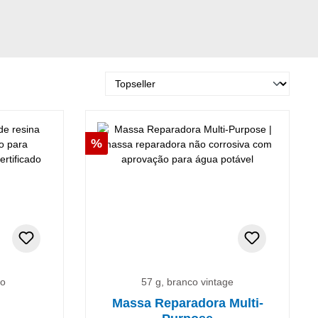
Desconto
%
ro
57 g, branco vintage
Massa Reparadora Multi-