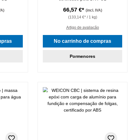
66,57 €*
VA)
(incl. IVA)
(133,14 €* / 1 kg)
Artigo de avaliação
mpras
No carrinho de compras
Pormenores