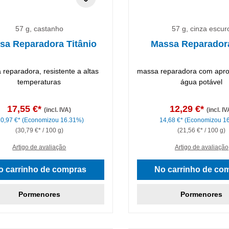
57 g, castanho
57 g, cinza escur
sa Reparadora Titânio
Massa Reparador
reparadora, resistente a altas
massa reparadora com apr
temperaturas
água potável
17,55 €*
12,29 €*
(incl. IVA)
(incl. IV
20,97 €*
(Economizou 16.31%)
14,68 €*
(Economizou 1
(30,79 €* / 100 g)
(21,56 €* / 100 g)
Artigo de avaliação
Artigo de avaliação
o carrinho de compras
No carrinho de co
Pormenores
Pormenores