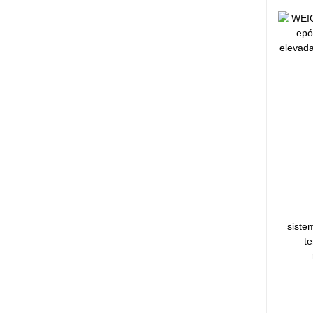
siste
t