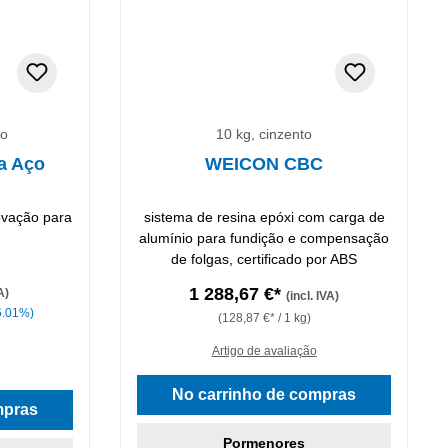
ro
10 kg, cinzento
a Aço
WEICON CBC
ovação para
sistema de resina epóxi com carga de
alumínio para fundição e compensação
de folgas, certificado por ABS
1 288,67 €*
A)
(incl. IVA)
6.01%)
(128,87 €* / 1 kg)
Artigo de avaliação
No carrinho de compras
mpras
Pormenores