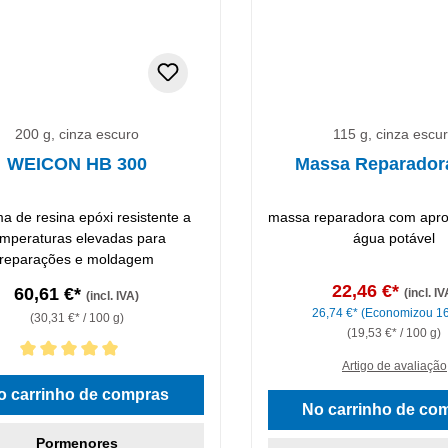
200 g, cinza escuro
115 g, cinza escu
WEICON HB 300
Massa Reparador
ma de resina epóxi resistente a
massa reparadora com apr
emperaturas elevadas para
água potável
reparações e moldagem
22,46 €*
60,61 €*
(incl. IV
(incl. IVA)
26,74 €*
(Economizou 1
(30,31 €* / 100 g)
(19,53 €* / 100 g)
Artigo de avaliação
icação média de 5 de 5 estrelas
o carrinho de compras
No carrinho de co
Pormenores