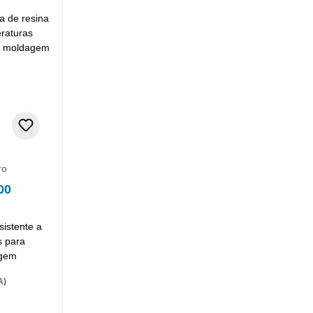
ro
00
sistente a
s para
agem
A)