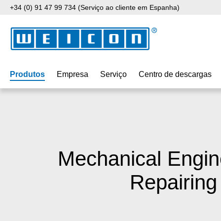
+34 (0) 91 47 99 734 (Serviço ao cliente em Espanha)
para o conteúdo principal
Saltar para a pesquisa
Saltar para a navegação principal
Produtos
Empresa
Serviço
Centro de descargas
Mechanical Engin
Repairing