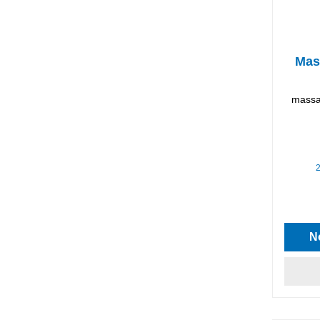
Mas
massa 
N