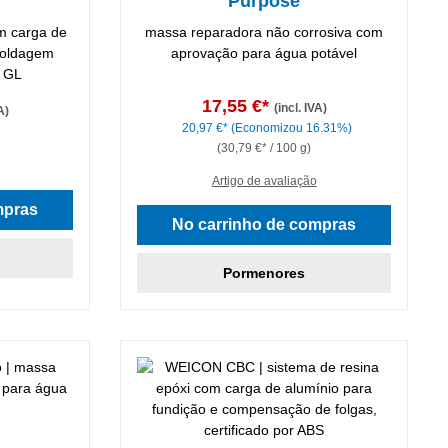
Purpose
om carga de
massa reparadora não corrosiva com
moldagem
aprovação para água potável
V GL
17,55 €*
(incl. IVA)
A)
20,97 €*
(Economizou 16.31%)
(30,79 €* / 100 g)
Artigo de avaliação
mpras
No carrinho de compras
Pormenores