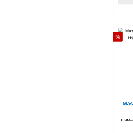
Desco
%
Mas
massa 