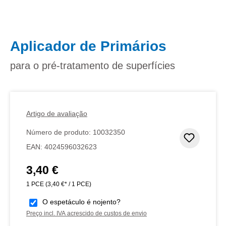
Aplicador de Primários
para o pré-tratamento de superfícies
Artigo de avaliação
Número de produto:
10032350
Adicion
EAN:
4024596032623
3,40 €
Preço normal:
1 PCE
(3,40 €* / 1 PCE)
O espetáculo é nojento?
Preço incl. IVA acrescido de custos de envio