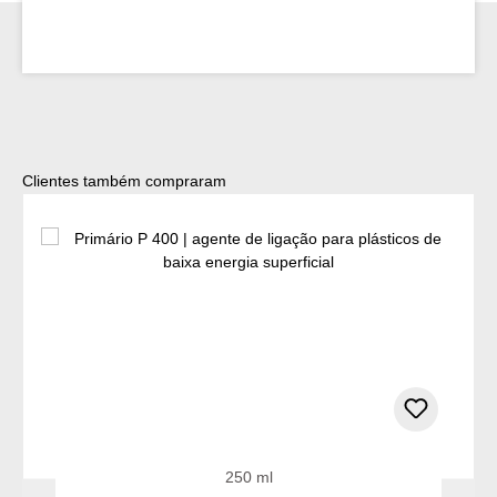
Ignorar a galeria de produtos
Clientes também compraram
250 ml