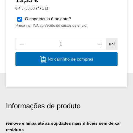
0.4 L
(33,38 €* / 1 L)
O espetáculo é nojento?
Preço incl. IVA acrescido de custos de envio
Quant
uni
No carrinho de compras
Informações de produto
remove e limpa até as sujidades mais difíceis sem deixar
resíduos