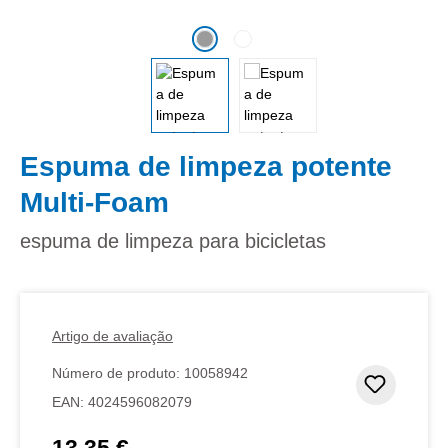
Espuma de limpeza potente
Multi-Foam
espuma de limpeza para bicicletas
Artigo de avaliação
Número de produto:
10058942
Adicion
EAN:
4024596082079
13,35 €
Preço normal: