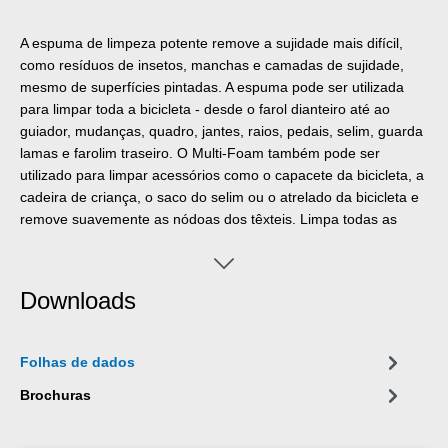
A espuma de limpeza potente remove a sujidade mais difícil,
como resíduos de insetos, manchas e camadas de sujidade,
mesmo de superfícies pintadas. A espuma pode ser utilizada
para limpar toda a bicicleta - desde o farol dianteiro até ao
guiador, mudanças, quadro, jantes, raios, pedais, selim, guarda
lamas e farolim traseiro. O Multi-Foam também pode ser
utilizado para limpar acessórios como o capacete da bicicleta, a
cadeira de criança, o saco do selim ou o atrelado da bicicleta e
remove suavemente as nódoas dos têxteis. Limpa todas as
superfícies de carbono, plástico e metal sem deixar resíduos e
retoca peças de plástico mate e desgastadas pelo tempo. A
Multi-Foam é adequada para todos os tipos de bicicletas: e-
Downloads
bike, bicicleta de montanha, bicicleta de gravilha, bicicleta de
corrida, bicicleta de trekking, bicicleta de cidade, bicicleta
holandesa, bicicleta dobrável e muitas outras.
Folhas de dados
Brochuras