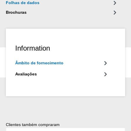
Folhas de dados
Brochuras
Information
Âmbito de fornecimento
Avaliações
Ignorar a galeria de produtos
Clientes também compraram