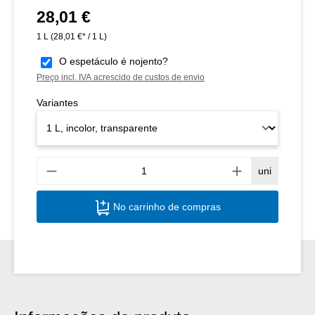
28,01 €
Preço normal:
1 L
(28,01 €* / 1 L)
O espetáculo é nojento?
Preço incl. IVA acrescido de custos de envio
Variantes
Quant
uni
No carrinho de compras