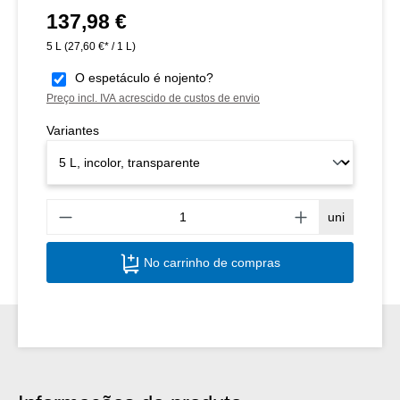
137,98 €
Preço normal:
5 L
(27,60 €* / 1 L)
O espetáculo é nojento?
Preço incl. IVA acrescido de custos de envio
Variantes
Quant
uni
No carrinho de compras