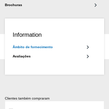
Brochuras
Information
Âmbito de fornecimento
Avaliações
Ignorar a galeria de produtos
Clientes também compraram