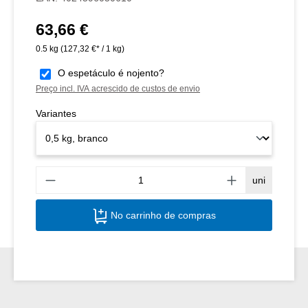
63,66 €
Preço normal:
0.5 kg
(127,32 €* / 1 kg)
O espetáculo é nojento?
Preço incl. IVA acrescido de custos de envio
Variantes
Quant
uni
No carrinho de compras