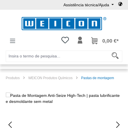
Assistência técnica/Ajuda
Ir para o conteúdo principal
Tem 0 itens da lista de desejos
0,00 €*
Produtos
WEICON Produtos Químicos
Pastas de montagem
Ignorar galeria de imagens