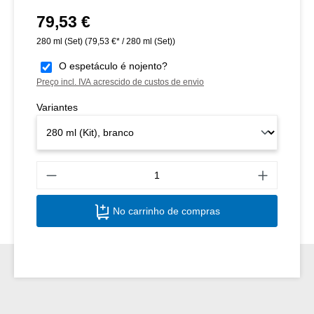
79,53 €
Preço normal:
280 ml (Set)
(79,53 €* / 280 ml (Set))
O espetáculo é nojento?
Preço incl. IVA acrescido de custos de envio
Variantes
Quant
No carrinho de compras