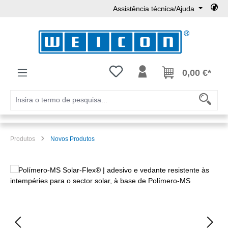
Assistência técnica/Ajuda
Ir para o conteúdo principal
Tem 0 itens da lista de desejos
0,00 €*
Produtos
Novos Produtos
Ignorar galeria de imagens