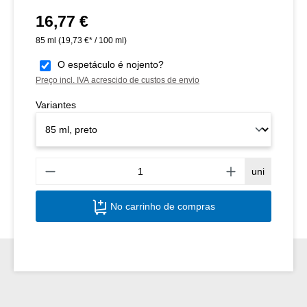
16,77 €
Preço normal:
85 ml
(19,73 €* / 100 ml)
O espetáculo é nojento?
Preço incl. IVA acrescido de custos de envio
Variantes
Quant
uni
No carrinho de compras