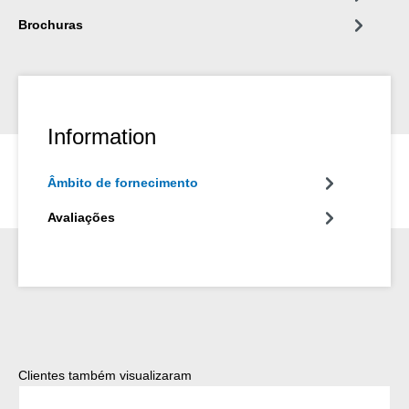
Brochuras
Information
Âmbito de fornecimento
Avaliações
Ignorar a galeria de produtos
Clientes também visualizaram