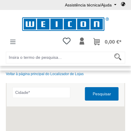
Assistência técnica/Ajuda
Ir para o conteúdo principal
Tem 0 itens da lista de desejos
0,00 €*
Voltar à página principal do Localizador de Lojas
Pesquisar