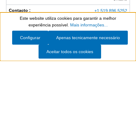
Contacto :
+1 519 896 5252
https://www.weicon.ca
Este website utiliza cookies para garantir a melhor
Show toolbar
experiência possível.
Mais informações...
Nome :
WEICON Colombia S.A.S
Configurar
Apenas tecnicamente necessário
Morada :
Calle 19 # 43b-64 Medellín
Aceitar todos os cookies
Contacto :
+ 57 310 837 37 99
https://www.weicon.co
Nome :
WEICON Czech Republic s.r.o.
Morada :
Teplická 305 CZ-417 61 Teplice-Bystřany
Contacto :
+42 417 533 013
https://www.weicon.cz